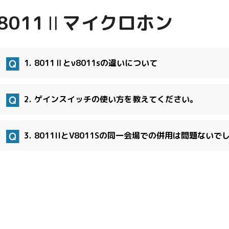
8011Ⅱマイクロホン
1. 8011Ⅱとν8011sの違いについて
2. ゲインスイッチの使い方を教えてください。
3. 8011IIとV8011Sの同一会場での併用は問題ないで